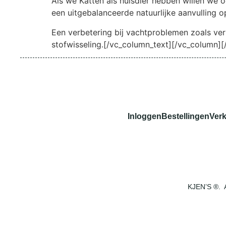
Als we Katten als huisdier hebben willen we 
een uitgebalanceerde natuurlijke aanvulling o
Een verbetering bij vachtproblemen zoals ver
stofwisseling.[/vc_column_text][/vc_column]
Inloggen
Bestellingen
Ver
KJEN’S ®. 