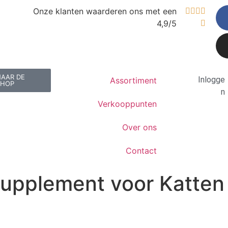
Onze klanten waarderen ons met een




4,9/5

NAAR DE
Inlogge
Assortiment
SHOP
n
Verkooppunten
Over ons
Contact
upplement voor Katten