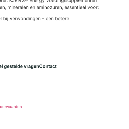
voeter. KJEN’S® Energy Voedingssupplementen
en, mineralen en aminozuren, essentieel voor:
el bij verwondingen – een betere
el gestelde vragen
Contact
voorwaarden