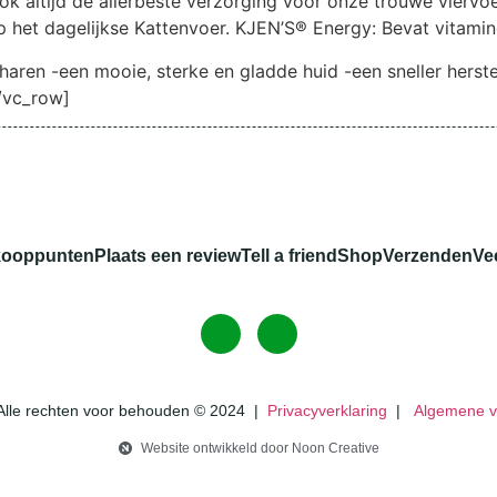
ook altijd de allerbeste verzorging voor onze trouwe vier
p het dagelijkse Kattenvoer. KJEN’S® Energy: Bevat vitamin
haren -een mooie, sterke en gladde huid -een sneller herst
[/vc_row]
kooppunten
Plaats een review
Tell a friend
Shop
Verzenden
Ve
Alle rechten voor behouden
© 2024
|
Privacyverklaring
|
Algemene 
Website ontwikkeld door Noon Creative