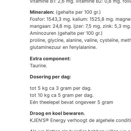
vitamine B1: 2,6 mg. vitamine B2: 0,8 mg. foli
Mineralen:
(gehalte per 100 gr.)
Fosfor: 1543,3 mg. kalium: 1525,8 mg. magne
mangaan: 24,8 mg. ijzer: 7,5 mg. zink: 5,3 mg.
Aminozuren (gehalte per 100 gr.)
proline, glycine, alanine, valine, cysteïne, meth
glutaminezuur en fenylalanine.
Extra component:
Taurine.
Dosering per dag:
tot 5 kg ca 3 gram per dag.
tot 10 kg ca 5 gram per dag.
Eén theelepel bevat ongeveer 5 gram
Droog en koel bewaren.
KJEN’S® Energy verhoogt de algehele conditi