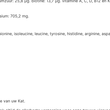
umzuur: 25,8 µg. biotine: 13,7 µg. vitamine A, C, D, B12 en K
sium: 705,2 mg.
ionine, isoleucine, leucine, tyrosine, histidine, arginine, asp
e van uw Kat.