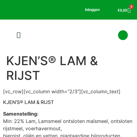
0
Inloggen
€
0,00
KJEN’S® LAM &
RIJST
[vc_row][vc_column width=”2/3″][vc_column_text]
KJEN’S® LAM & RIJST
Samenstelling:
Min: 22% Lam, Lamsmeel ontsloten maïsmeel, ontsloten
rijstmeel, voerhavermout,
biergist, oliën en vetten, plantaardige bijproducten.