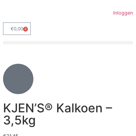
Inloggen
€
0,00
0
KJEN’S® Kalkoen –
3,5kg