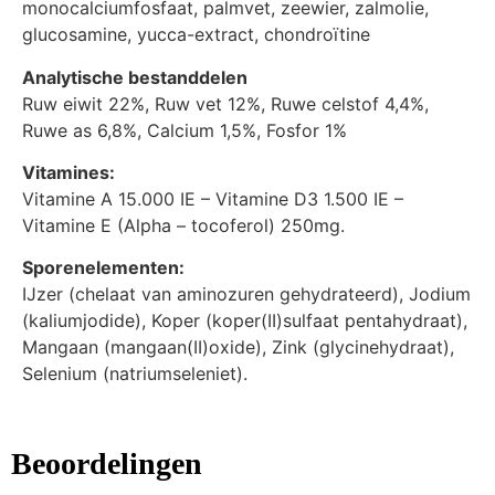
monocalciumfosfaat, palmvet, zeewier, zalmolie,
glucosamine, yucca-extract, chondroïtine
Analytische bestanddelen
Ruw eiwit 22%, Ruw vet 12%, Ruwe celstof 4,4%,
Ruwe as 6,8%, Calcium 1,5%, Fosfor 1%
Vitamines:
Vitamine A 15.000 IE – Vitamine D3 1.500 IE –
Vitamine E (Alpha – tocoferol) 250mg.
Sporenelementen:
IJzer (chelaat van aminozuren gehydrateerd), Jodium
(kaliumjodide), Koper (koper(II)sulfaat pentahydraat),
Mangaan (mangaan(II)oxide), Zink (glycinehydraat),
Selenium (natriumseleniet).
Beoordelingen