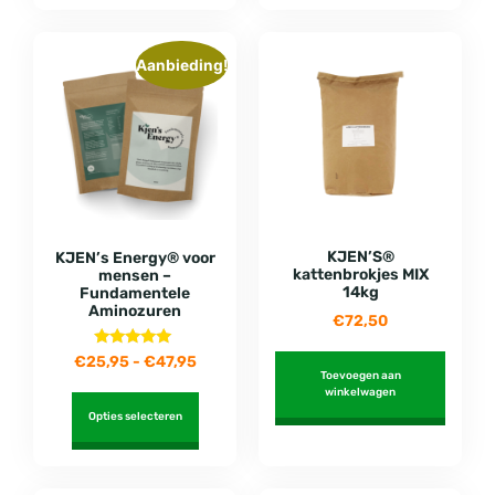
Aanbieding!
KJEN’S®
KJEN’s Energy® voor
kattenbrokjes MIX
mensen –
14kg
Fundamentele
Aminozuren
€
72,50
Gewaardeerd
€
25,95
-
€
47,95
5.00
Toevoegen aan
uit 5
winkelwagen
Opties selecteren