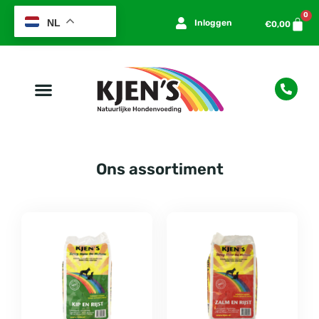
0
NL
Inloggen
€
0,00
Ons assortiment