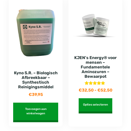
KJEN’s Energy® voor
mensen –
Fundamentele
Aminozuren –
Kyno S.R. – Biologisch
Bewaarpot
Afbreekbaar –
Synthestisch
Reinigingsmiddel
Gewaardeerd
€
32,50
-
€
52,50
5.00
€
39,95
uit 5
Opties selecteren
Toevoegen aan
winkelwagen