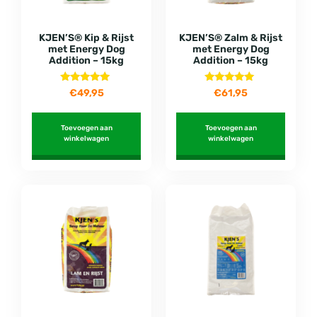
KJEN’S® Kip & Rijst
KJEN’S® Zalm & Rijst
met Energy Dog
met Energy Dog
Addition – 15kg
Addition – 15kg
Gewaardeerd
Gewaardeerd
€
49,95
€
61,95
5.00
5.00
uit 5
uit 5
Toevoegen aan
Toevoegen aan
winkelwagen
winkelwagen