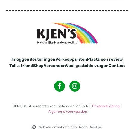
Inloggen
Bestellingen
Verkooppunten
Plaats een review
Tell a friend
Shop
Verzenden
Veel gestelde vragen
Contact
KJEN’S ®. Alle rechten voor behouden
© 2024
|
Privacyverklaring
|
Algemene voorwaarden
Website ontwikkeld door Noon Creative