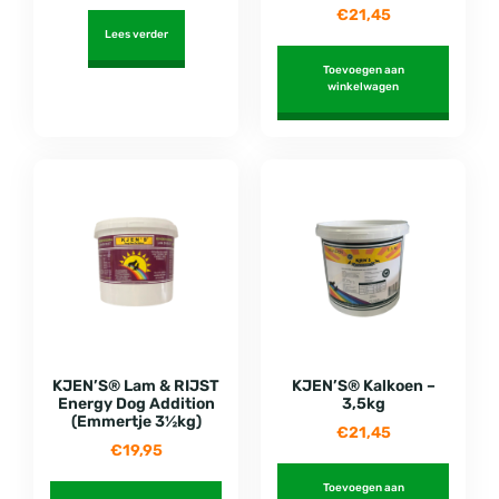
€
21,45
Lees verder
Toevoegen aan
winkelwagen
KJEN’S® Lam & RIJST
KJEN’S® Kalkoen –
Energy Dog Addition
3,5kg
(Emmertje 3½kg)
€
21,45
€
19,95
Toevoegen aan