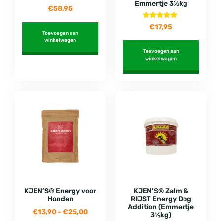
Emmertje 3½kg
€
58,95
Gewaardeerd
€
17,95
5.00
Toevoegen aan
uit 5
winkelwagen
Toevoegen aan
winkelwagen
KJEN’S® Energy voor
KJEN’S® Zalm &
Honden
RIJST Energy Dog
Addition (Emmertje
€
13,90
-
€
25,00
3½kg)