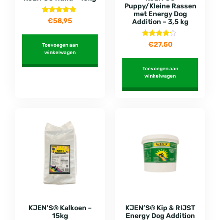
Puppy/Kleine Rassen
met Energy Dog
Gewaardeerd
€
58,95
Addition – 3,5 kg
5.00
uit 5
Gewaardeerd
€
27,50
Toevoegen aan
4.00
winkelwagen
uit 5
Toevoegen aan
winkelwagen
KJEN’S® Kalkoen –
KJEN’S® Kip & RIJST
15kg
Energy Dog Addition