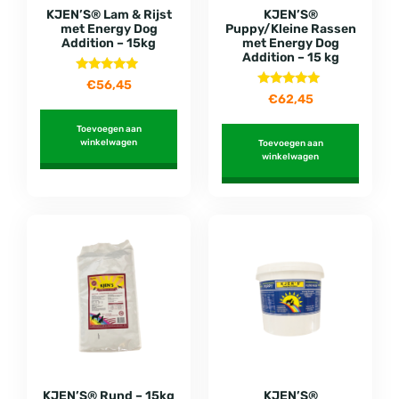
KJEN’S® Lam & Rijst
KJEN’S®
met Energy Dog
Puppy/Kleine Rassen
Addition – 15kg
met Energy Dog
Addition – 15 kg
Gewaardeerd
€
56,45
4.75
Gewaardeerd
€
62,45
uit 5
5.00
uit 5
Toevoegen aan
winkelwagen
Toevoegen aan
winkelwagen
KJEN’S® Rund – 15kg
KJEN’S®