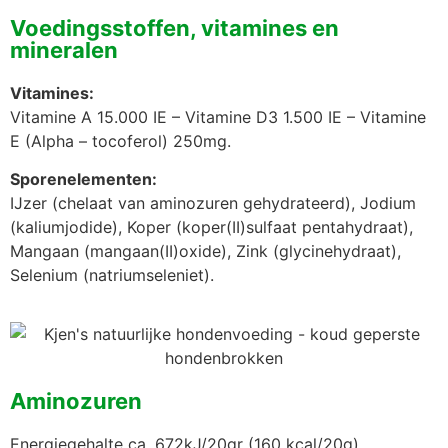
Voedingsstoffen, vitamines en
mineralen
Vitamines:
Vitamine A 15.000 IE – Vitamine D3 1.500 IE – Vitamine
E (Alpha – tocoferol) 250mg.
Sporenelementen:
IJzer (chelaat van aminozuren gehydrateerd), Jodium
(kaliumjodide), Koper (koper(II)sulfaat pentahydraat),
Mangaan (mangaan(II)oxide), Zink (glycinehydraat),
Selenium (natriumseleniet).
Aminozuren
Energiegehalte ca. 672kJ/20gr (160 kcal/20g).