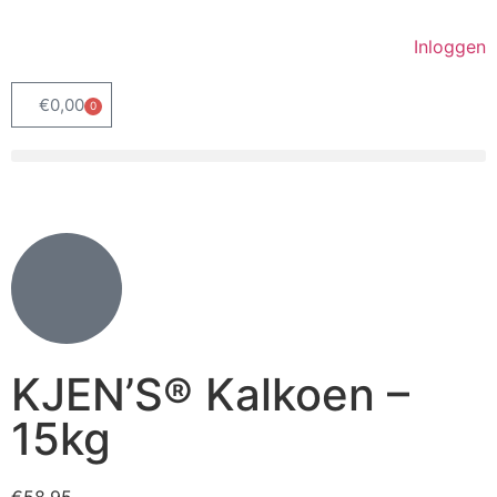
Inloggen
€
0,00
0
KJEN’S® Kalkoen –
15kg